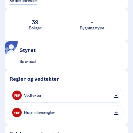
Se alle adresser
39
-
Boliger
Bygningstype
Styret
Se e-post
Regler og vedtekter
Vedtekter
PDF
Husordensregler
PDF