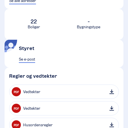
Se alle adresser
22
-
Boliger
Bygningstype
Styret
Se e-post
Regler og vedtekter
Vedtekter
PDF
Vedtekter
PDF
Husordensregler
PDF