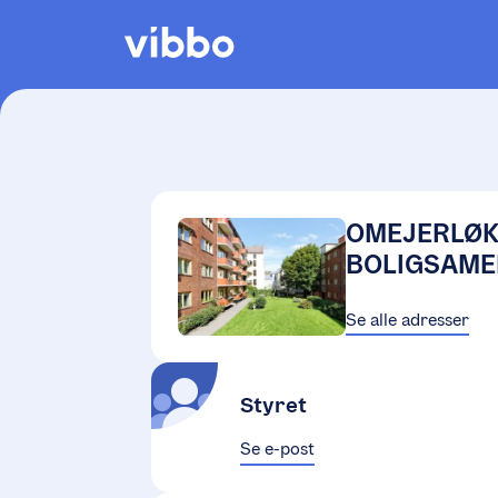
OMEJERLØ
BOLIGSAME
Se alle adresser
Styret
Se e-post