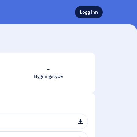
Logg inn
-
Bygningstype