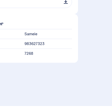
er
Sameie
983627323
7268