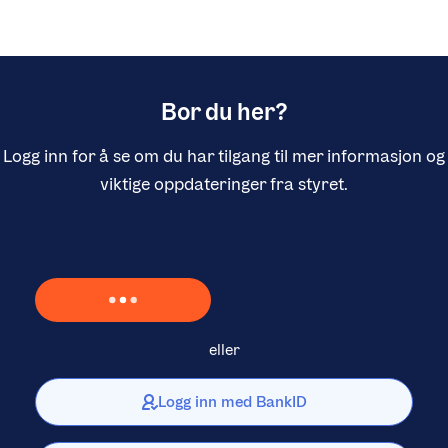
Bor du her?
Logg inn for å se om du har tilgang til mer informasjon og
viktige oppdateringer fra styret.
Laster inn Vipps …
eller
Logg inn med BankID