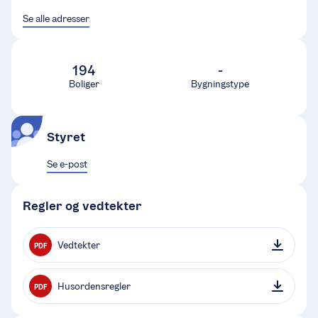
Se alle adresser
194
-
Boliger
Bygningstype
Styret
Se e-post
Regler og vedtekter
Vedtekter
PDF
Husordensregler
PDF