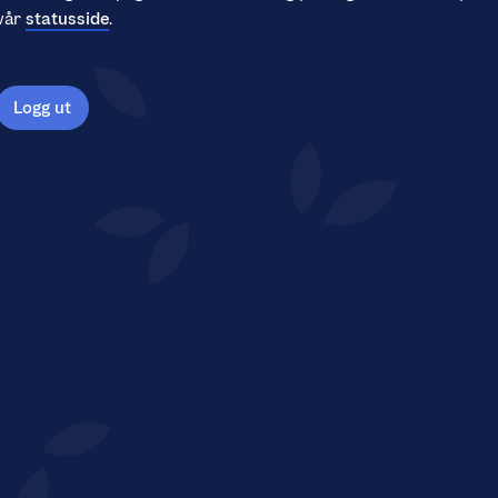
vår
statusside
.
Logg ut