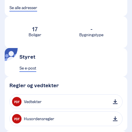
Se alle adresser
17
-
Boliger
Bygningstype
Styret
Se e-post
Regler og vedtekter
Vedtekter
PDF
Husordensregler
PDF