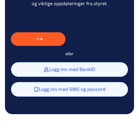
og viktige oppdateringer fra styret.
Laster inn Vipps …
eller
Logg inn med BankID
Logg inn med SMS og passord