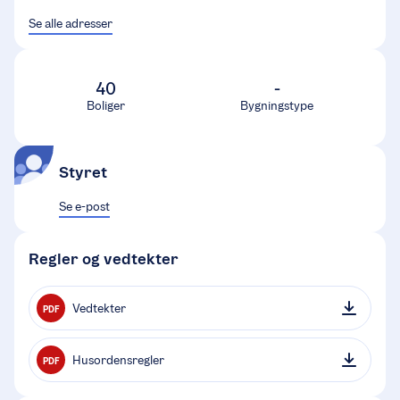
Se alle adresser
40
-
Boliger
Bygningstype
Styret
Se e-post
Regler og vedtekter
Vedtekter
PDF
Husordensregler
PDF