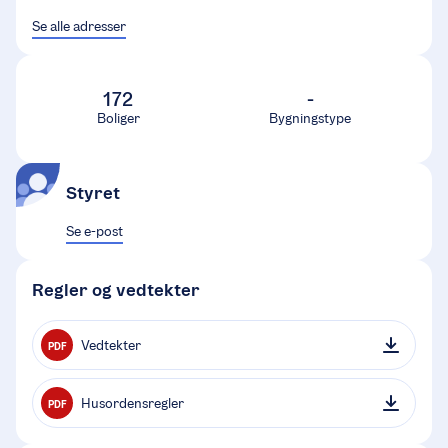
Se alle adresser
172
-
Boliger
Bygningstype
Styret
Se e-post
Regler og vedtekter
Vedtekter
PDF
Husordensregler
PDF