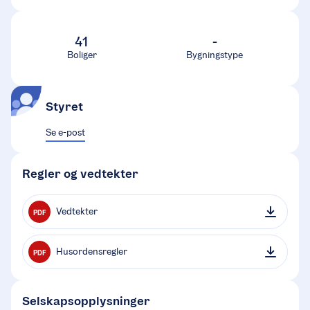
41
-
Boliger
Bygningstype
Styret
Se e-post
Regler og vedtekter
Vedtekter
PDF
Husordensregler
PDF
Selskapsopplysninger