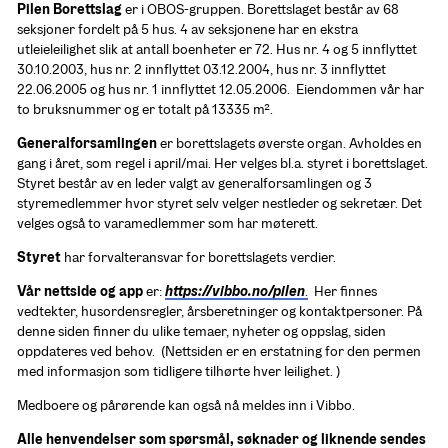
Pilen Borettslag
 er i OBOS-gruppen. Borettslaget består av 68 
seksjoner fordelt på 5 hus. 4 av seksjonene har en ekstra 
utleieleilighet slik at antall boenheter er 72. Hus nr. 4 og 5 innflyttet 
30.10.2003, hus nr. 2 innflyttet 03.12.2004, hus nr. 3 innflyttet 
22.06.2005 og hus nr. 1 innflyttet 12.05.2006.  Eiendommen vår har 
to bruksnummer og er totalt på 13335 m2.
Generalforsamlingen
 er borettslagets øverste organ. Avholdes en 
gang i året, som regel i april/mai. Her velges bl.a. styret i borettslaget. 
Styret består av en leder valgt av generalforsamlingen og 3 
styremedlemmer hvor styret selv velger nestleder og sekretær. Det 
velges også to varamedlemmer som har møterett.
Styret
 har forvalteransvar for borettslagets verdier.
Vår nettside og app
 er: 
https://vibbo.no/pilen
.
  Her finnes 
vedtekter, husordensregler, årsberetninger og kontaktpersoner. På 
denne siden finner du ulike temaer, nyheter og oppslag, siden 
oppdateres ved behov.  (Nettsiden er en erstatning for den permen 
med informasjon som tidligere tilhørte hver leilighet. )
Medboere og pårørende kan også nå meldes inn i Vibbo.
Alle henvendelser som spørsmål, søknader og liknende sendes 