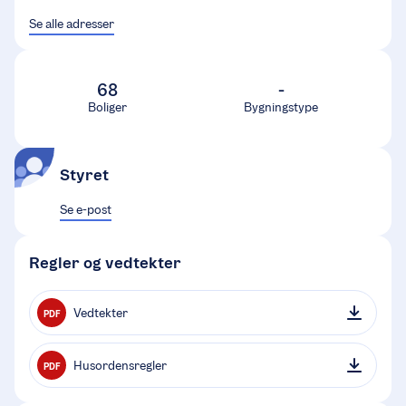
Se alle adresser
68
-
Boliger
Bygningstype
Styret
Se e-post
Regler og vedtekter
Vedtekter
PDF
Husordensregler
PDF