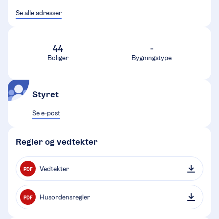
Se alle adresser
44
-
Boliger
Bygningstype
Styret
Se e-post
Regler og vedtekter
Vedtekter
PDF
Husordensregler
PDF