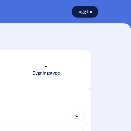
Logg inn
-
Bygningstype