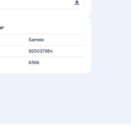
er
Sameie
920037984
6366