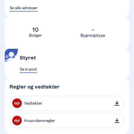
Se alle adresser
10
-
Boliger
Bygningstype
Styret
Se e-post
Regler og vedtekter
Vedtekter
PDF
Husordensregler
PDF