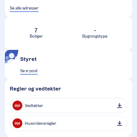
Se alle adresser
7
-
Boliger
Bygningstype
Styret
Se e-post
Regler og vedtekter
Vedtekter
PDF
Husordensregler
PDF