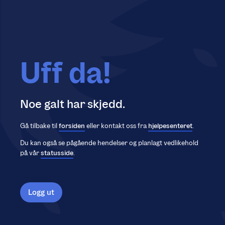
Uff da!
Noe galt har skjedd.
Gå tilbake til
forsiden
eller kontakt oss fra
hjelpesenteret
.
Du kan også se pågående hendelser og planlagt vedlikehold
på vår
statusside
.
Logg ut