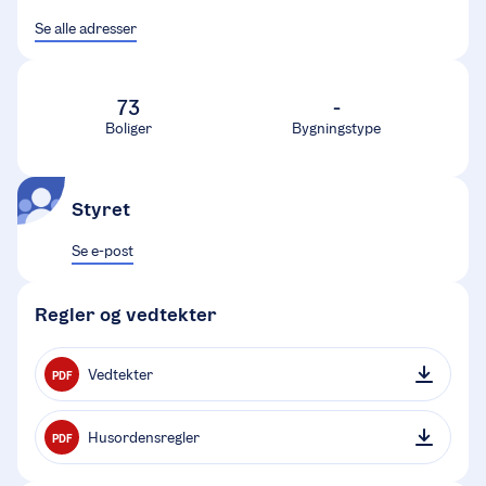
Se alle adresser
73
-
Boliger
Bygningstype
Styret
Se e-post
Regler og vedtekter
Vedtekter
PDF
Husordensregler
PDF