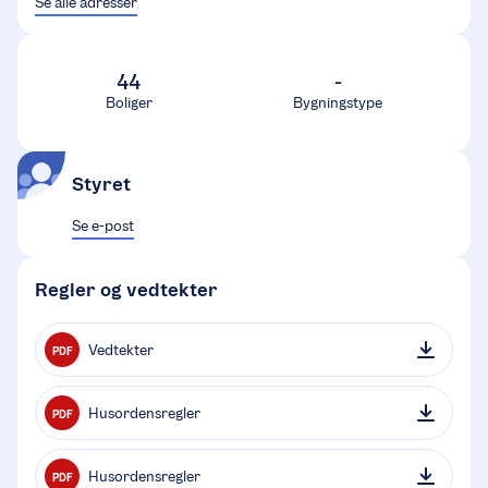
Se alle adresser
44
-
Boliger
Bygningstype
Styret
Se e-post
Regler og vedtekter
Vedtekter
PDF
Husordensregler
PDF
Husordensregler
PDF