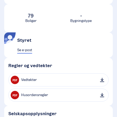
79
-
Boliger
Bygningstype
Styret
Se e-post
Regler og vedtekter
Vedtekter
PDF
Husordensregler
PDF
Selskapsopplysninger