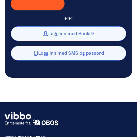
Laster inn Vipps …
eller
Logg inn med BankID
Logg inn med SMS og passord