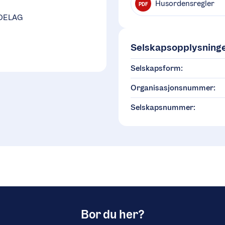
Husordensregler
PDF
DELAG
Selskapsopplysning
Selskapsform:
Organisasjonsnummer:
Selskapsnummer:
Bor du her?