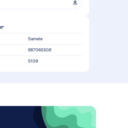
er
Sameie
987065508
5109