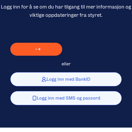
Logg inn for å se om du har tilgang til mer informasjon og
viktige oppdateringer fra styret.
Laster inn Vipps …
eller
Logg inn med BankID
Logg inn med SMS og passord