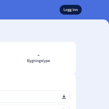
Logg inn
-
Bygningstype