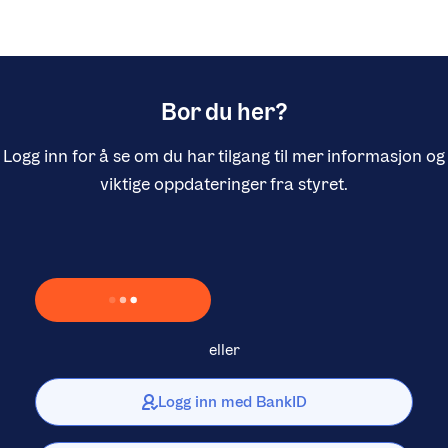
Bor du her?
Logg inn for å se om du har tilgang til mer informasjon og
viktige oppdateringer fra styret.
Laster inn Vipps …
eller
Logg inn med BankID