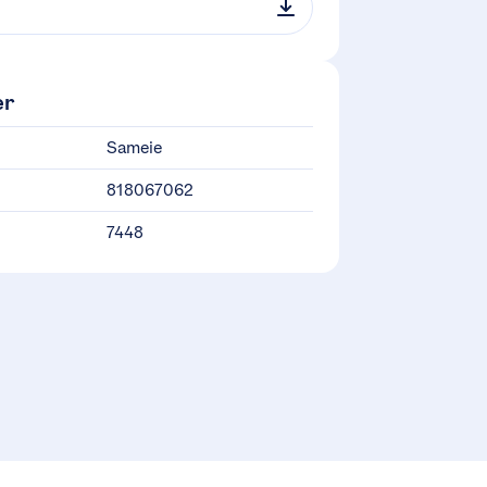
er
Sameie
818067062
7448