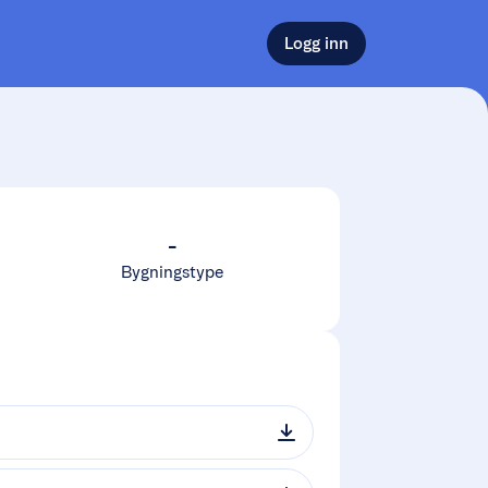
Logg inn
-
Bygningstype