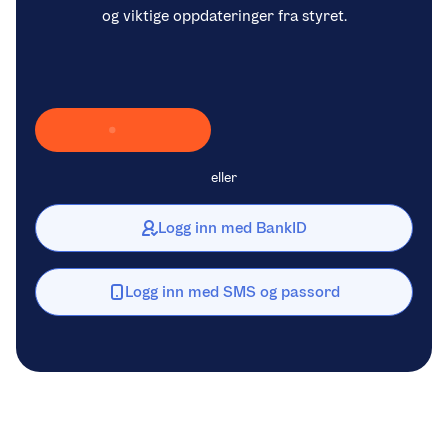
og viktige oppdateringer fra styret.
Laster inn Vipps …
eller
Logg inn med BankID
Logg inn med SMS og passord