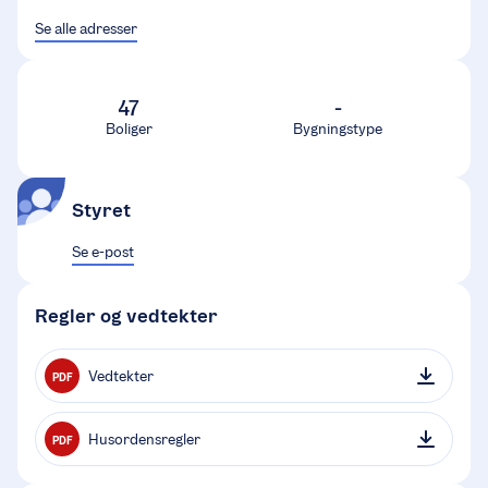
Se alle adresser
47
-
Boliger
Bygningstype
Styret
Se e-post
Regler og vedtekter
Vedtekter
PDF
Husordensregler
PDF