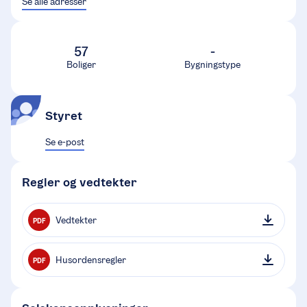
Se alle adresser
57
-
Boliger
Bygningstype
Styret
Se e-post
Regler og vedtekter
Vedtekter
PDF
Husordensregler
PDF