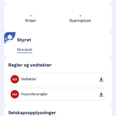
-
-
Boliger
Bygningstype
Styret
Se e-post
Regler og vedtekter
Vedtekter
PDF
Husordensregler
PDF
Selskapsopplysninger