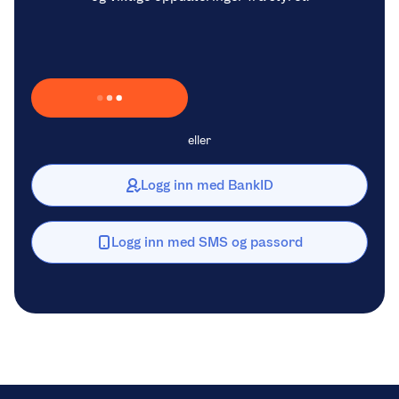
Laster inn Vipps …
eller
Logg inn med BankID
Logg inn med SMS og passord