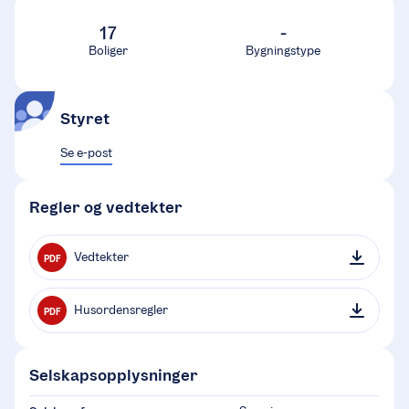
17
-
Boliger
Bygningstype
Styret
Se e-post
Regler og vedtekter
Vedtekter
PDF
Husordensregler
PDF
Selskapsopplysninger