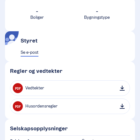
-
-
Boliger
Bygningstype
Styret
Se e-post
Regler og vedtekter
Vedtekter
PDF
Husordensregler
PDF
Selskapsopplysninger