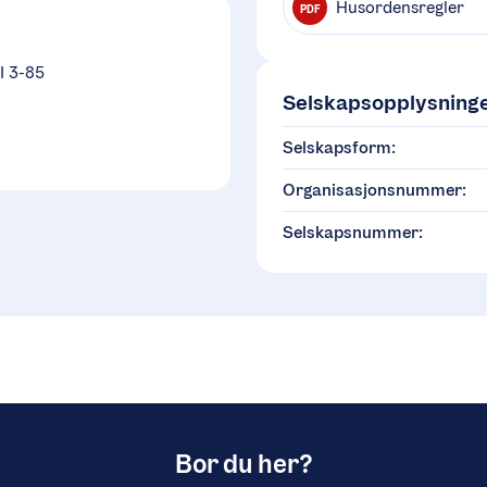
Husordensregler
PDF
 3-85
Selskapsopplysning
Selskapsform:
Organisasjonsnummer:
Selskapsnummer:
Bor du her?