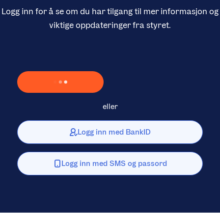
Logg inn for å se om du har tilgang til mer informasjon og
viktige oppdateringer fra styret.
Laster inn Vipps …
eller
Logg inn med BankID
Logg inn med SMS og passord