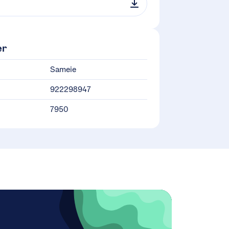
er
Sameie
922298947
7950