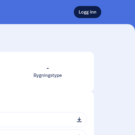
Logg inn
-
Bygningstype