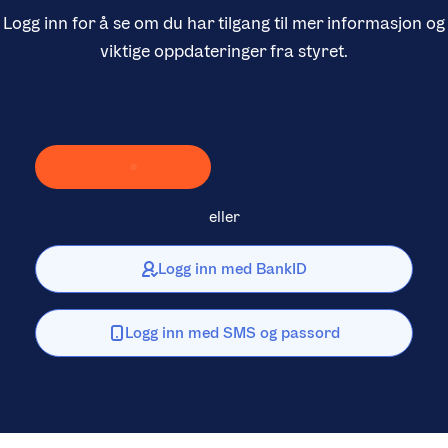
Logg inn for å se om du har tilgang til mer informasjon og
viktige oppdateringer fra styret.
Laster inn Vipps …
eller
Logg inn med BankID
Logg inn med SMS og passord