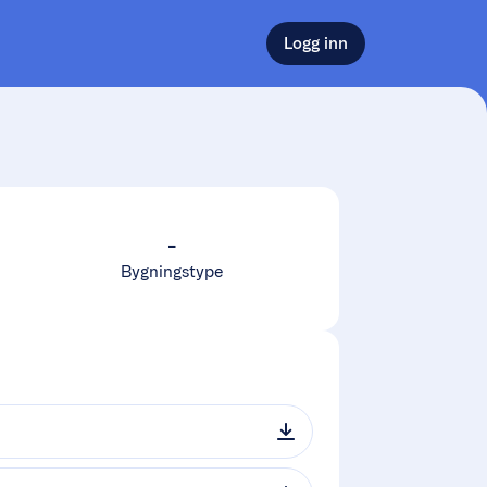
Logg inn
-
Bygningstype