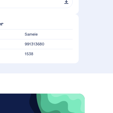
er
Sameie
991313680
1538