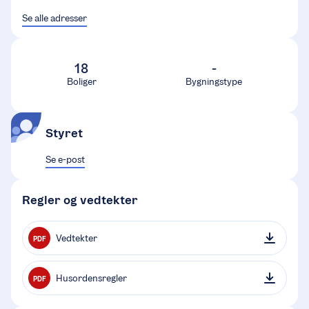
Se alle adresser
18
-
Boliger
Bygningstype
Styret
Se e-post
Regler og vedtekter
Vedtekter
PDF
Husordensregler
PDF