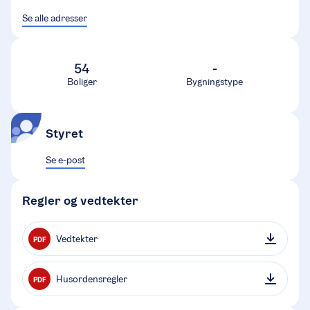
Se alle adresser
54
-
Boliger
Bygningstype
Styret
Se e-post
Regler og vedtekter
Vedtekter
PDF
Husordensregler
PDF