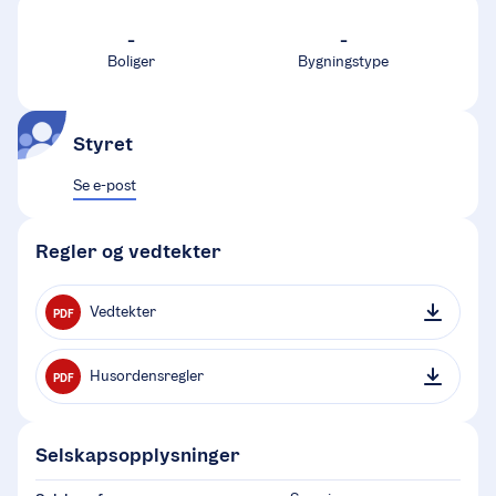
-
-
Boliger
Bygningstype
Styret
Se e-post
Regler og vedtekter
Vedtekter
PDF
Husordensregler
PDF
Selskapsopplysninger