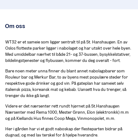
Om oss
WT32 er et sameie som ligger sentralt til på St. Hanshaugen. En av 
Oslos flotteste parker ligger i nabolaget og har utsikt over hele byen. 
Med umiddelbar nærhet til både 21- og 37-bussen, bysykkelstativer, 
bildelingstjenester og flybussen, kommer du deg overalt - fort.
Bare noen meter unna finner du blant annet nabolagsbarer som 
Rouleur bar og Merkur Bar, to av byens mest populære steder for 
respektive gode drinker og god vin. På gateplan har sameiet selv 
italiensk pizza, koreansk mat og kebab. Uansett hva du trenger, så 
trenger du ikke gå langt.
Videre er det nærsenter rett rundt hjørnet på St.Hanshaugen 
Nærsenter med Rema 1000, Mester Grønn, Elon (elektronikk) m.m 
og på Kiellands Hus finnes Coop Mega, Vinmonopolet, m.m.
Her i gården har vi et godt naboskap der flesteparten bidrar på 
dugnad, og med lav terskel for å hjelpe hverandre. 
