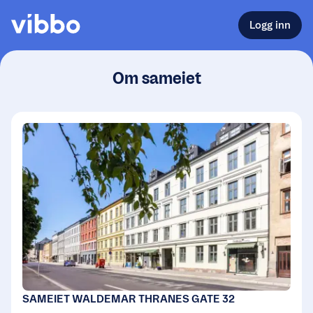
Logg inn
Om sameiet
SAMEIET WALDEMAR THRANES GATE 32