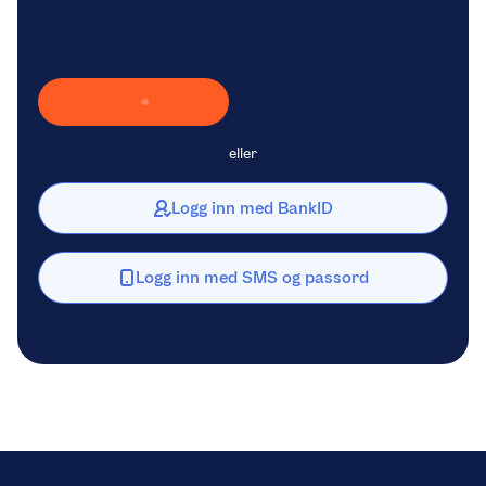
Laster inn Vipps …
eller
Logg inn med BankID
Logg inn med SMS og passord