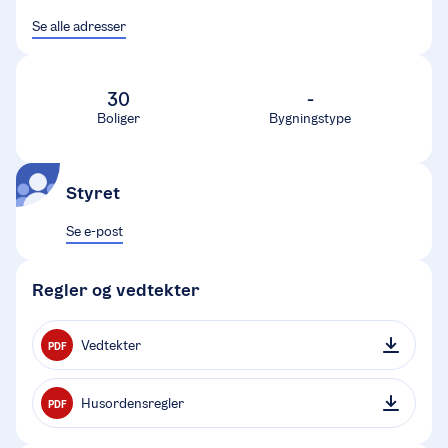
Se alle adresser
30
-
Boliger
Bygningstype
Styret
Se e-post
Regler og vedtekter
Vedtekter
PDF
Husordensregler
PDF