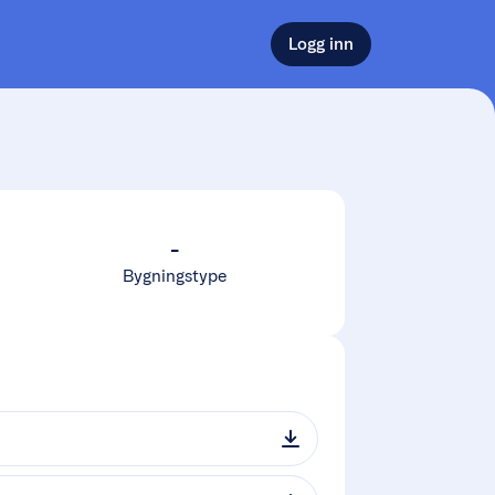
Logg inn
-
Bygningstype