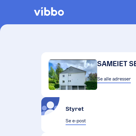
SAMEIET S
Se alle adresser
Styret
Se e-post