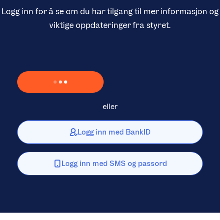
Logg inn for å se om du har tilgang til mer informasjon og
viktige oppdateringer fra styret.
Laster inn Vipps …
eller
Logg inn med BankID
Logg inn med SMS og passord