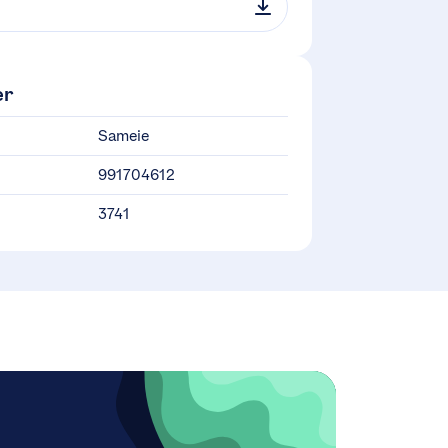
er
Sameie
991704612
3741