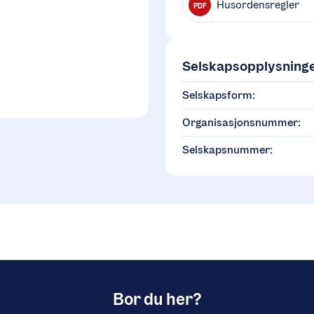
Husordensregler
PDF
Selskapsopplysning
Selskapsform:
Organisasjonsnummer:
Selskapsnummer:
Bor du her?