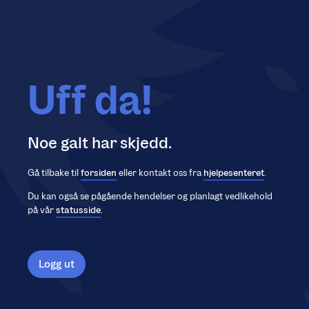
Uff da!
Noe galt har skjedd.
Gå tilbake til
forsiden
eller kontakt oss fra
hjelpesenteret
.
Du kan også se pågående hendelser og planlagt vedlikehold
på vår
statusside
.
Logg ut