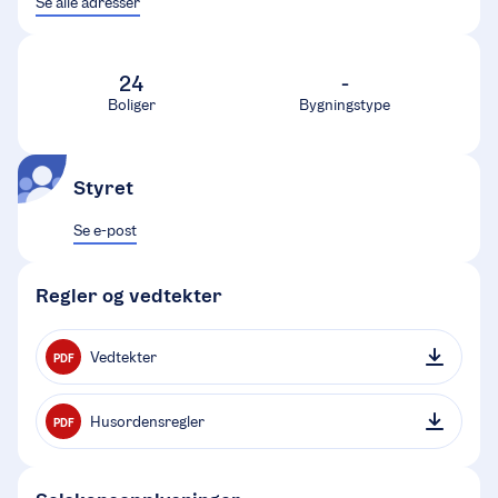
Se alle adresser
24
-
Boliger
Bygningstype
Styret
Se e-post
Regler og vedtekter
Vedtekter
PDF
Husordensregler
PDF