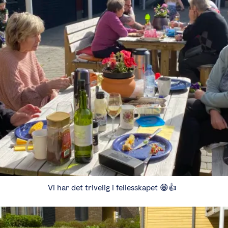
Vi har det trivelig i fellesskapet 😁👍