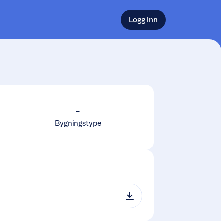
Logg inn
-
Bygningstype