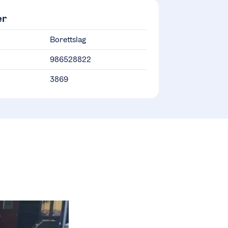
er
Borettslag
986528822
3869