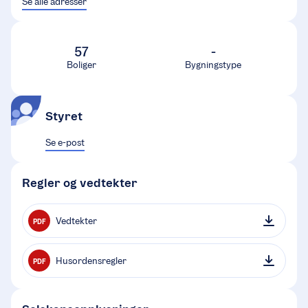
Se alle adresser
57
-
Boliger
Bygningstype
Styret
Se e-post
Regler og vedtekter
Vedtekter
PDF
Husordensregler
PDF