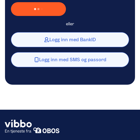
Laster inn Vipps …
eller
Logg inn med BankID
Logg inn med SMS og passord