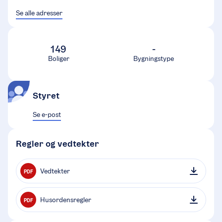
Se alle adresser
149
-
Boliger
Bygningstype
Styret
Se e-post
Regler og vedtekter
Vedtekter
PDF
Husordensregler
PDF