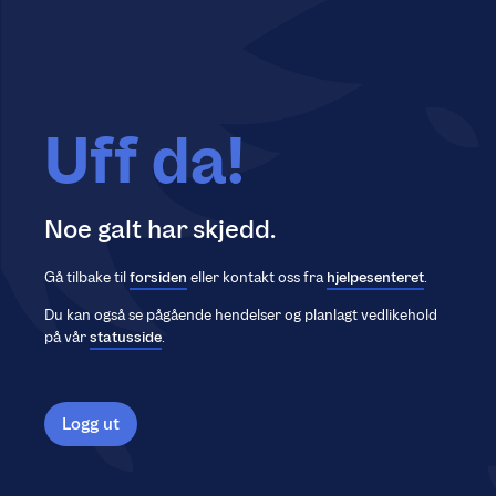
Uff da!
Noe galt har skjedd.
Gå tilbake til
forsiden
eller kontakt oss fra
hjelpesenteret
.
Du kan også se pågående hendelser og planlagt vedlikehold
på vår
statusside
.
Logg ut