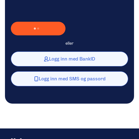
Laster inn Vipps …
eller
Logg inn med BankID
Logg inn med SMS og passord