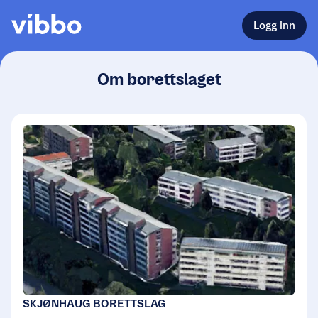
Logg inn
Om borettslaget
SKJØNHAUG BORETTSLAG