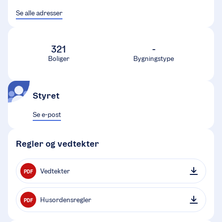
Se alle adresser
321
-
Boliger
Bygningstype
Styret
Se e-post
Regler og vedtekter
Vedtekter
PDF
Husordensregler
PDF