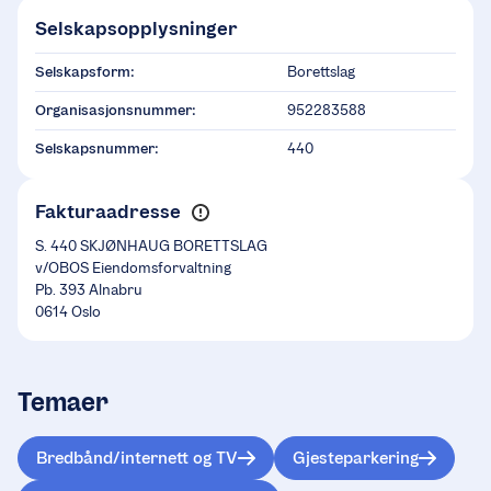
Selskapsopplysninger
Selskapsform:
Borettslag
Organisasjonsnummer:
952283588
Selskapsnummer:
440
Fakturaadresse
S. 440 SKJØNHAUG BORETTSLAG
v/OBOS Eiendomsforvaltning
Pb. 393 Alnabru
0614 Oslo
Temaer
Bredbånd/internett og TV
Gjesteparkering