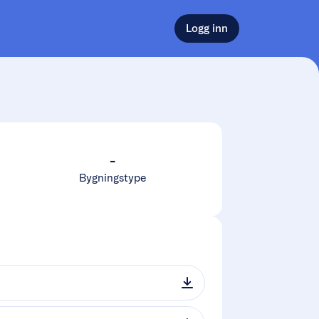
Logg inn
-
Bygningstype