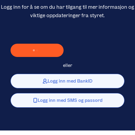
Logg inn for å se om du har tilgang til mer informasjon og
viktige oppdateringer fra styret.
Laster inn Vipps …
eller
Logg inn med BankID
Logg inn med SMS og passord