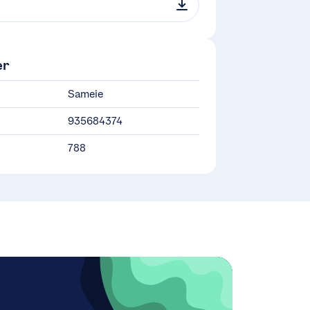
er
Sameie
935684374
788