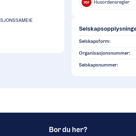
Husordensregler
PDF
EKSJONSSAMEIE
Selskapsopplysning
Selskapsform:
Organisasjonsnummer:
Selskapsnummer:
Bor du her?