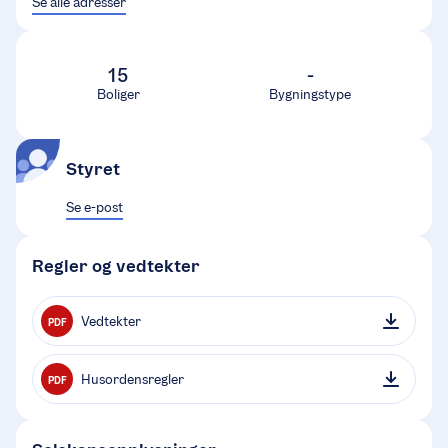
Se alle adresser
15
-
Boliger
Bygningstype
Styret
Se e-post
Regler og vedtekter
Vedtekter
PDF
Husordensregler
PDF