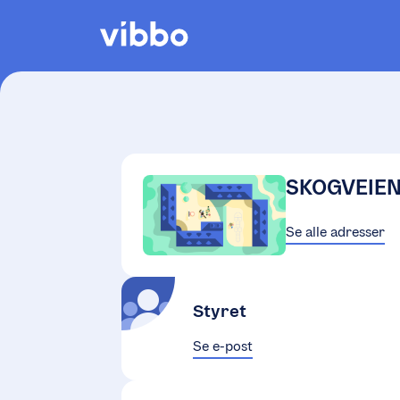
SKOGVEIE
Se alle adresser
Styret
Se e-post