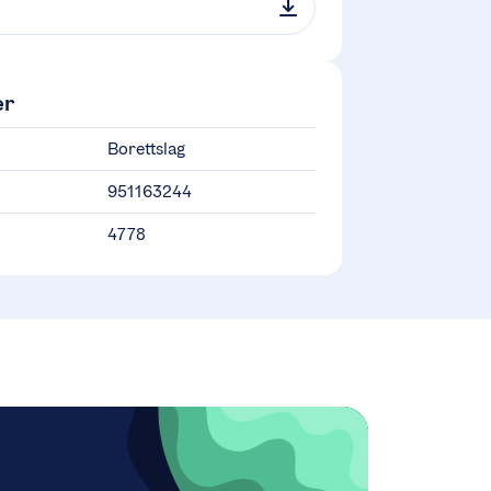
er
Borettslag
951163244
4778