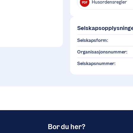
Husordensregler
PDF
Selskapsopplysning
Selskapsform:
Organisasjonsnummer:
Selskapsnummer:
Bor du her?