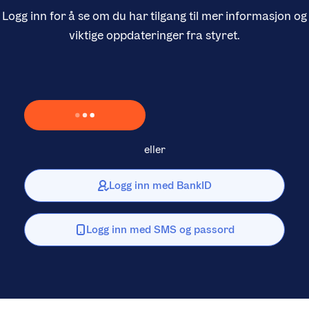
Logg inn for å se om du har tilgang til mer informasjon og
viktige oppdateringer fra styret.
Laster inn Vipps …
eller
Logg inn med BankID
Logg inn med SMS og passord