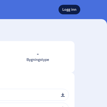
Logg inn
-
Bygningstype