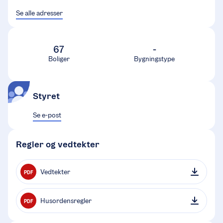
Se alle adresser
67
-
Boliger
Bygningstype
Styret
Se e-post
Regler og vedtekter
Vedtekter
PDF
Husordensregler
PDF