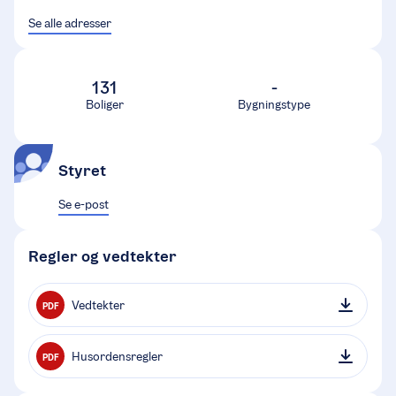
Se alle adresser
131
-
Boliger
Bygningstype
Styret
Se e-post
Regler og vedtekter
Vedtekter
PDF
Husordensregler
PDF