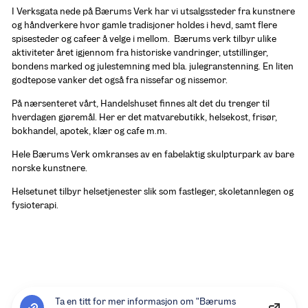
I Verksgata nede på Bærums Verk har vi utsalgssteder fra kunstnere 
og håndverkere hvor gamle tradisjoner holdes i hevd, samt flere 
spisesteder og cafeer å velge i mellom.  Bærums verk tilbyr ulike 
aktiviteter året igjennom fra historiske vandringer, utstillinger,  
bondens marked og julestemning med bla. julegranstenning. En liten 
godtepose vanker det også fra nissefar og nissemor.  
På nærsenteret vårt, Handelshuset finnes alt det du trenger til 
hverdagen gjøremål. Her er det matvarebutikk, helsekost, frisør, 
bokhandel, apotek, klær og cafe m.m.
Hele Bærums Verk omkranses av en fabelaktig skulpturpark av bare 
norske kunstnere.
Helsetunet tilbyr helsetjenester slik som fastleger, skoletannlegen og 
fysioterapi. 
Ta en titt for mer informasjon om "Bærums