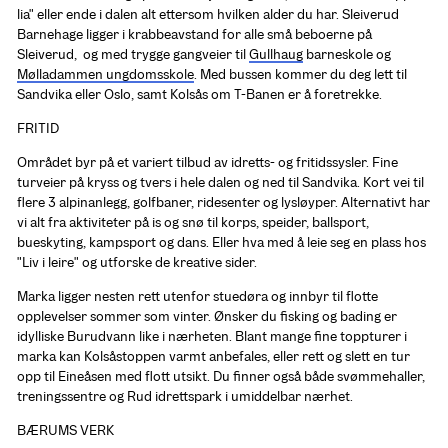
lia" eller ende i dalen alt ettersom hvilken alder du har. Sleiverud 
Barnehage ligger i krabbeavstand for alle små beboerne på 
Sleiverud,  og med trygge gangveier til 
Gullhaug
 barneskole og 
Mølladammen ungdomsskole
. Med bussen kommer du deg lett til 
Sandvika eller Oslo, samt Kolsås om T-Banen er å foretrekke.
FRITID
Området byr på et variert tilbud av idretts- og fritidssysler. Fine 
turveier på kryss og tvers i hele dalen og ned til Sandvika. Kort vei til 
flere 3 alpinanlegg, golfbaner, ridesenter og lysløyper. Alternativt har 
vi alt fra aktiviteter på is og snø til korps, speider, ballsport, 
bueskyting, kampsport og dans. Eller hva med å leie seg en plass hos 
"Liv i leire" og utforske de kreative sider. 
Marka ligger nesten rett utenfor stuedøra og innbyr til flotte 
opplevelser sommer som vinter. Ønsker du fisking og bading er 
idylliske Burudvann like i nærheten. Blant mange fine toppturer i 
marka kan Kolsåstoppen varmt anbefales, eller rett og slett en tur 
opp til Eineåsen med flott utsikt. Du finner også både svømmehaller, 
treningssentre og Rud idrettspark i umiddelbar nærhet. 
BÆRUMS VERK