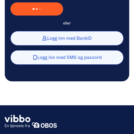
Laster inn Vipps …
eller
Logg inn med BankID
Logg inn med SMS og passord