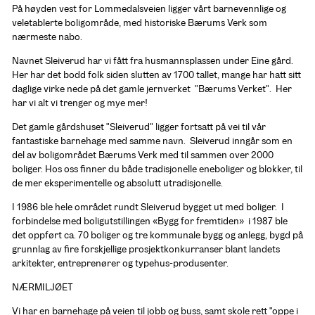
På høyden vest for Lommedalsveien ligger vårt barnevennlige og 
veletablerte boligområde, med historiske Bærums Verk som 
nærmeste nabo. 
Navnet Sleiverud har vi fått fra husmannsplassen under Eine gård. 
Her har det bodd folk siden slutten av 1700 tallet, mange har hatt sitt 
daglige virke nede på det gamle jernverket  "Bærums Verket".  Her 
har vi alt vi trenger og mye mer!
Det gamle gårdshuset "Sleiverud" ligger fortsatt på vei til vår 
fantastiske barnehage med samme navn.  Sleiverud inngår som en 
del av boligområdet Bærums Verk med til sammen over 2000 
boliger. Hos oss finner du både tradisjonelle eneboliger og blokker, til 
de mer eksperimentelle og absolutt utradisjonelle.  
I 1986 ble hele området rundt Sleiverud bygget ut med boliger.  I 
forbindelse med boligutstillingen «Bygg for fremtiden»  i 1987 ble 
det oppført ca. 70 boliger og tre kommunale bygg og anlegg, bygd på 
grunnlag av fire forskjellige prosjektkonkurranser blant landets 
arkitekter, entreprenører og typehus-produsenter. 
NÆRMILJØET
Vi har en barnehage på veien til jobb og buss, samt skole rett "oppe i 