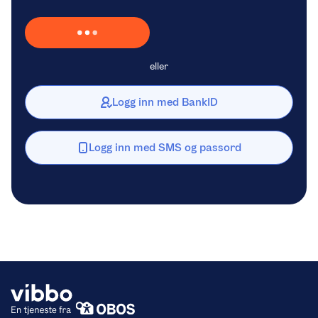
Laster inn Vipps …
eller
Logg inn med BankID
Logg inn med SMS og passord