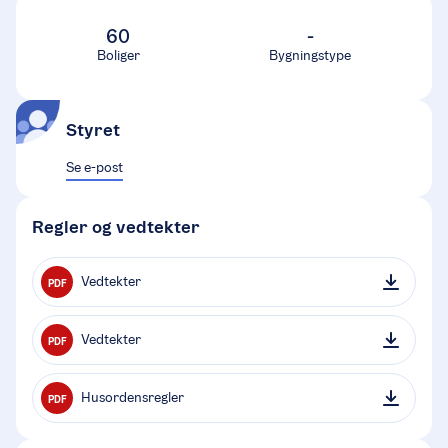
60
-
Boliger
Bygningstype
Styret
Se e-post
Regler og vedtekter
Vedtekter
PDF
Vedtekter
PDF
Husordensregler
PDF