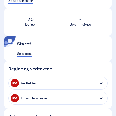
Se alle adresser
30
-
Boliger
Bygningstype
Styret
Se e-post
Regler og vedtekter
Vedtekter
PDF
Husordensregler
PDF