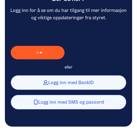
Logg inn for å se om du har tilgang til mer informasjon
og viktige oppdateringer fra styret.
Laster inn Vipps …
eller
Logg inn med BankID
Logg inn med SMS og passord