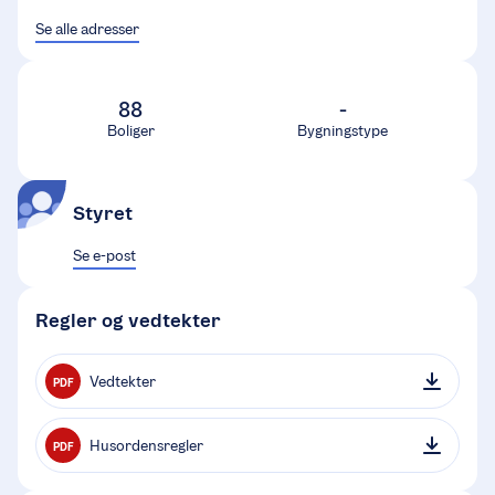
Se alle adresser
88
-
Boliger
Bygningstype
Styret
Se e-post
Regler og vedtekter
Vedtekter
PDF
Husordensregler
PDF